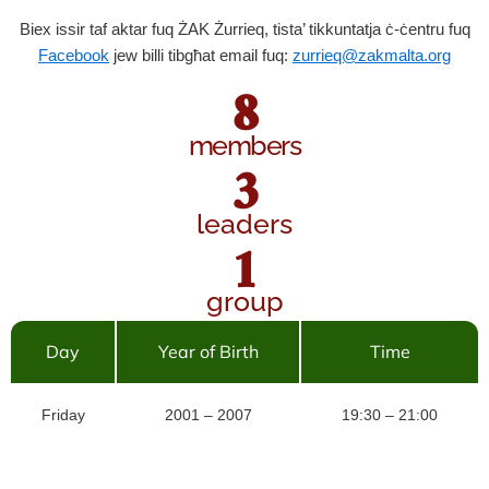
Biex issir taf aktar fuq ŻAK Żurrieq, tista’ tikkuntatja ċ-ċentru fuq
Facebook
jew billi tibgħat email fuq:
zurrieq@zakmalta.org
8
members
3
leaders
1
group
Day
Year of Birth
Time
Friday
2001 – 2007
19:30 – 21:00