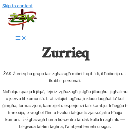
Skip to content
Zurrieq
ŻAK Żurrieq hu grupp taż-żgħażagħ mibni fuq il-fidi, il-ħbiberija u t-
tkabbir personali.
Noħolqu spazju li jilqa’, fejn iż-żgħażagħ jistgħu jiltaqgħu, jitgħallmu
u jservu fil-komunità. L-attivitajiet tagħna jinkludu laqgħat ta’ kull
ġimgħa, formazzjoni, kampijiet u esperjenzi ta’ skambju. Inħeġġu t-
tmexxija, ix-xogħol f’tim u l-valuri tal-ġustizzja soċjali u l-ħajja
komuni. Iż-żgħażagħ huma fiċ-ċentru ta’ dak kollu li nagħmlu —
bil-gwida tat-tim tagħna, f’ambjent ferrieħi u sigur.